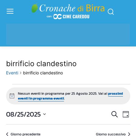
birrificio clandestino
Eventi
birrificio clandestino
Eventi
Nessun eventi in programma per 25 Agosto 2025. Vai ai
prossimi
Notice
eventi in programma eventi
.
for
25
08/25/2025
Eve
Eventi
Cerca
Giorn
Vis
Seleziona
Agosto
Ricerc
la
Nav
2025
Giorno precedente
Giorno successivo
data.