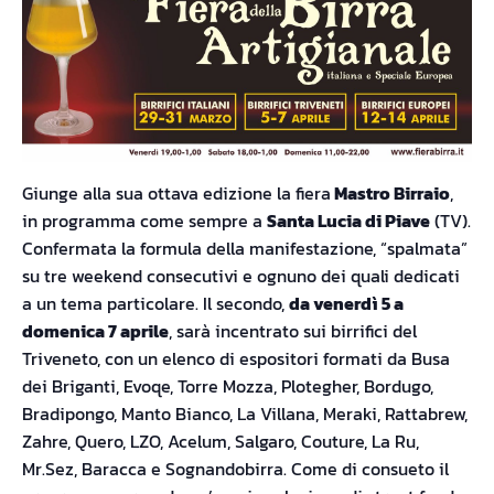
Giunge alla sua ottava edizione la fiera
Mastro Birraio
,
in programma come sempre a
Santa Lucia di Piave
(TV).
Confermata la formula della manifestazione, “spalmata”
su tre weekend consecutivi e ognuno dei quali dedicati
a un tema particolare. Il secondo,
da venerdì 5 a
domenica 7 aprile
, sarà incentrato sui birrifici del
Triveneto, con un elenco di espositori formati da Busa
dei Briganti, Evoqe, Torre Mozza, Plotegher, Bordugo,
Bradipongo, Manto Bianco, La Villana, Meraki, Rattabrew,
Zahre, Quero, LZO, Acelum, Salgaro, Couture, La Ru,
Mr.Sez, Baracca e Sognandobirra. Come di consueto il