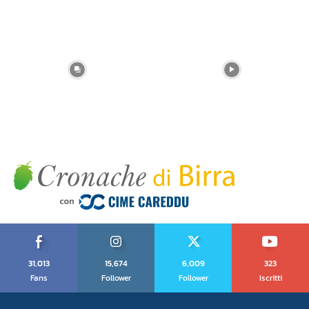
31,013
15,674
6,009
323
Fans
Follower
Follower
Iscritti