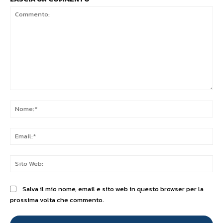
Commento:
No
Ema
Sit
We
Salva il mio nome, email e sito web in questo browser per la
prossima volta che commento.