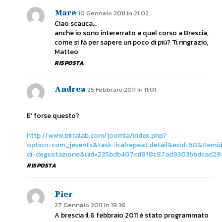
Mare
10 Gennaio 2011 In 21:02
Ciao scauca…
anche io sono intererrato a quel corso a Brescia,
come si fà per sapere un poco di più? Ti ringrazio,
Matteo
RISPOSTA
Andrea
25 Febbraio 2011 In 11:01
E’ forse questo?
http://www.birralab.com/joomla/index.php?
option=com_jevents&task=icalrepeat.detail&evid=58&Item
di-degustazione&uid=235bdb407cd8f8c87ad9303bbdcad29
RISPOSTA
Pier
27 Gennaio 2011 In 19:36
A brescia il 6 febbraio 2011 è stato programmato