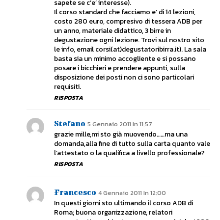
sapete se c’e’ interesse).
Il corso standard che facciamo e’ di 14 lezioni,
costo 280 euro, compresivo di tessera ADB per
un anno, materiale didattico, 3 birre in
degustazione ogni lezione. Trovi sul nostro sito
le info, email corsi(at)degustatoribirra.it). La sala
basta sia un minimo accogliente e si possano
posare i bicchieri e prendere appunti, sulla
disposizione dei posti non ci sono particolari
requisiti.
RISPOSTA
Stefano
5 Gennaio 2011 In 11:57
grazie mille,mi sto già muovendo……ma una
domanda,alla fine di tutto sulla carta quanto vale
l’attestato o la qualifica a livello professionale?
RISPOSTA
Francesco
4 Gennaio 2011 In 12:00
In questi giorni sto ultimando il corso ADB di
Roma; buona organizzazione, relatori