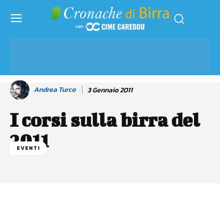
Andrea Turco
3 Gennaio 2011
I corsi sulla birra del
2011
EVENTI
Facebook
WhatsApp
Linkedin