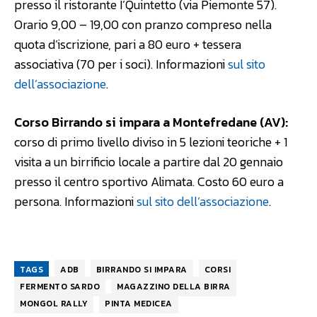
presso il ristorante I’Quintetto (via Piemonte 57).
Orario 9,00 – 19,00 con pranzo compreso nella
quota d’iscrizione, pari a 80 euro + tessera
associativa (70 per i soci). Informazioni
sul sito
dell’associazione
.
Corso Birrando si impara a Montefredane (AV):
corso di primo livello diviso in 5 lezioni teoriche + 1
visita a un birrificio locale a partire dal 20 gennaio
presso il centro sportivo Alimata. Costo 60 euro a
persona. Informazioni
sul sito dell’associazione
.
TAGS
ADB
BIRRANDO SI IMPARA
CORSI
FERMENTO SARDO
MAGAZZINO DELLA BIRRA
MONGOL RALLY
PINTA MEDICEA