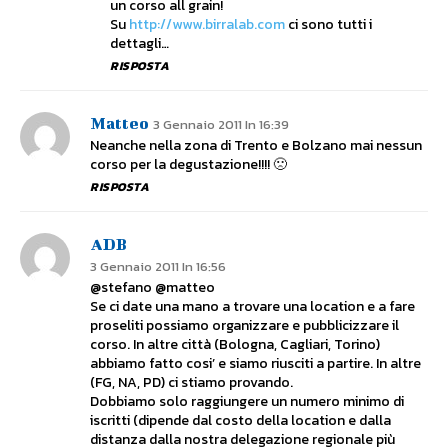
un corso all grain!
Su
http://www.birralab.com
ci sono tutti i
dettagli…
RISPOSTA
Matteo
3 Gennaio 2011 In 16:39
Neanche nella zona di Trento e Bolzano mai nessun
corso per la degustazione!!!! 🙁
RISPOSTA
ADB
3 Gennaio 2011 In 16:56
@stefano @matteo
Se ci date una mano a trovare una location e a fare
proseliti possiamo organizzare e pubblicizzare il
corso. In altre città (Bologna, Cagliari, Torino)
abbiamo fatto cosi’ e siamo riusciti a partire. In altre
(FG, NA, PD) ci stiamo provando.
Dobbiamo solo raggiungere un numero minimo di
iscritti (dipende dal costo della location e dalla
distanza dalla nostra delegazione regionale più