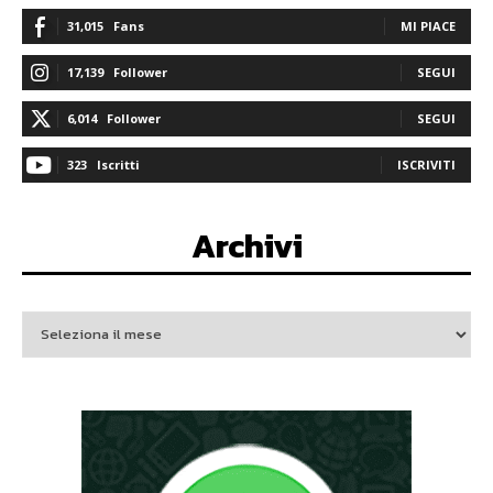
31,015
Fans
MI PIACE
17,139
Follower
SEGUI
6,014
Follower
SEGUI
323
Iscritti
ISCRIVITI
Archivi