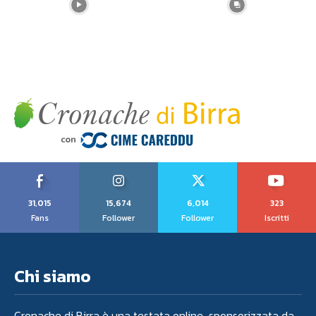
31,015
15,674
6,014
323
Fans
Follower
Follower
Iscritti
Chi siamo
Cronache di Birra è una testata online sponsorizzata da