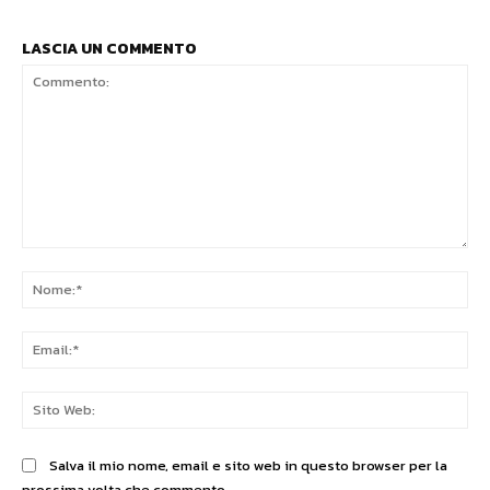
LASCIA UN COMMENTO
Commento:
No
Ema
Sit
We
Salva il mio nome, email e sito web in questo browser per la
prossima volta che commento.