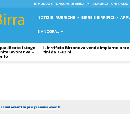
IL MONDO CRONACHE DI BIRRA
ANNUNCI
CHI SIAMO
NOTIZIE
RUBRICHE
BIRRE E BIRRIFICI
APP
E ANCORA…
qualificato (stage
Il birrificio Birranova vende impianto a tre
nità lavorativa –
tini da 7-10 hl
ento
ssimi eventi in programma eventi
.