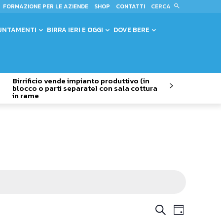
CERCA
FORMAZIONE PER LE AZIENDE
SHOP
CONTATTI
UNTAMENTI
BIRRA IERI E OGGI
DOVE BERE
Birrificio vende impianto produttivo (in
blocco o parti separate) con sala cottura
in rame
Evento
Eventi
Cerca
Giorno