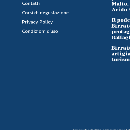
Contatti
Malto, 
Acido A
Corsi di degustazione
Il podc
Privacy Policy
Birra t
Condizioni d’uso
protag
Gallag
Birra i
artigi
turism