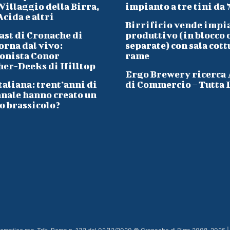
Villaggio della Birra,
impianto a tre tini da 
cida e altri
Birrificio vende impi
ast di Cronache di
produttivo (in blocco 
orna dal vivo:
separate) con sala cott
onista Conor
rame
her-Deeks di Hilltop
Ergo Brewery ricerca
taliana: trent’anni di
di Commercio – Tutta I
anale hanno creato un
o brassicolo?