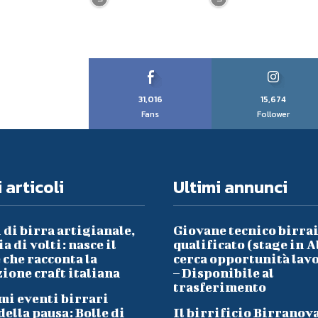
31,016
15,674
Fans
Follower
 articoli
Ultimi annunci
 di birra artigianale,
Giovane tecnico birra
a di volti: nasce il
qualificato (stage in A
che racconta la
cerca opportunità lav
ione craft italiana
– Disponibile al
trasferimento
mi eventi birrari
ella pausa: Bolle di
Il birrificio Birranov