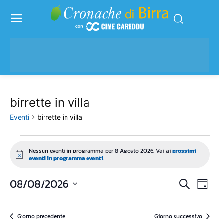
birrette in villa
Eventi
birrette in villa
Eventi
Nessun eventi in programma per 8 Agosto 2026. Vai ai
prossimi
Notice
eventi in programma eventi
.
for
8
08/08/2026
Eve
Eventi
Cerca
Giorn
Vis
Seleziona
Agosto
Ricerc
la
Nav
2026
Giorno precedente
Giorno successivo
data.