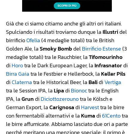
Già che ci siamo citiamo anche gli altri ori italiani.
Spulciando i risultati troviamo dunque la
Illustri
del
birrificio
Ofelia
(4 medaglie totali) tra le British
Golden Ale, la
Smoky Bomb
del
Birrificio Estense
(3
medaglie totali) tra le Rauchbier, la
Tifomourinho
di
Horo
tra le Dark European Lager, la
Infrasnator
di
Birra Gaia
tra le Festbier e Hellerbock, la
Keller Pils
di
Claterna
tra le Historical Beer, la
Bali
di
Vertiga
tra le Session IPA, la
Lipa
di
Bionoc
tra le English
IPA, la
Grun
di
Diciottozerouno
tra le Kölsch e
German Export, la
Carignosa
di
Harvest
tra le birre
con fermentabili alternativi e la
Kuma
di
61Cento
tra
le birre affumicate. Abbiamo lasciato due ori a parte
perché meritano una menzione speciale: il primo è