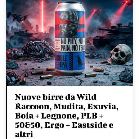
Nuove birre da Wild
Raccoon, Mudita, Exuvia,
Boia + Legnone, PLB +
50&50, Ergo + Eastside e
altri