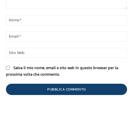
Commento:
No
Ema
Sit
We
Salva il mio nome, email e sito web in questo browser per la
prossima volta che commento.