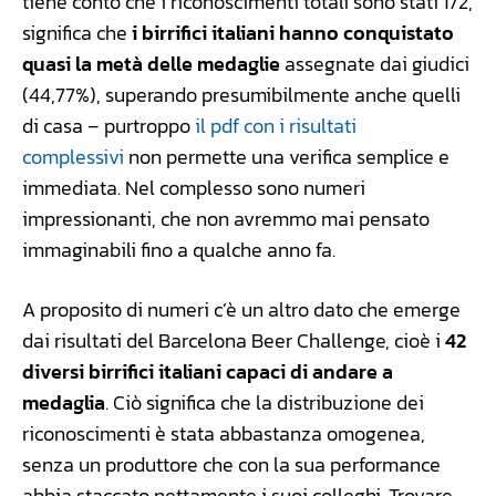
tiene conto che i riconoscimenti totali sono stati 172,
significa che
i birrifici italiani hanno conquistato
quasi la metà delle medaglie
assegnate dai giudici
(44,77%), superando presumibilmente anche quelli
di casa – purtroppo
il pdf con i risultati
complessivi
non permette una verifica semplice e
immediata. Nel complesso sono numeri
impressionanti, che non avremmo mai pensato
immaginabili fino a qualche anno fa.
A proposito di numeri c’è un altro dato che emerge
dai risultati del Barcelona Beer Challenge, cioè i
42
diversi birrifici italiani capaci di andare a
medaglia
. Ciò significa che la distribuzione dei
riconoscimenti è stata abbastanza omogenea,
senza un produttore che con la sua performance
abbia staccato nettamente i suoi colleghi. Trovare