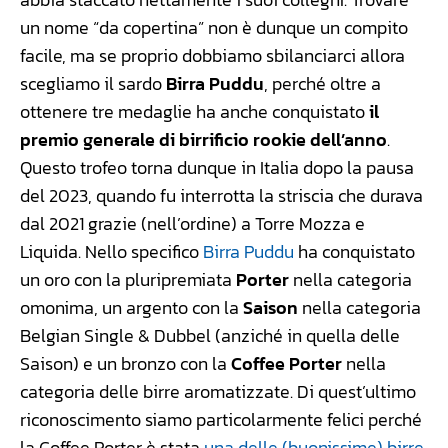
un nome “da copertina” non è dunque un compito
facile, ma se proprio dobbiamo sbilanciarci allora
scegliamo il sardo
Birra Puddu
, perché oltre a
ottenere tre medaglie ha anche conquistato
il
premio generale di birrificio rookie dell’anno
.
Questo trofeo torna dunque in Italia dopo la pausa
del 2023, quando fu interrotta la striscia che durava
dal 2021 grazie (nell’ordine) a Torre Mozza e
Liquida. Nello specifico
Birra Puddu
ha conquistato
un oro con la pluripremiata
Porter
nella categoria
omonima, un argento con la
Saison
nella categoria
Belgian Single & Dubbel (anziché in quella delle
Saison) e un bronzo con la
Coffee Porter
nella
categoria delle birre aromatizzate. Di quest’ultimo
riconoscimento siamo particolarmente felici perché
la Coffee Porter è stata
una delle (buonissime) birre