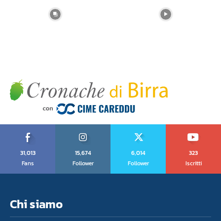
31,013
15,674
6,014
323
Fans
Follower
Follower
Iscritti
Chi siamo