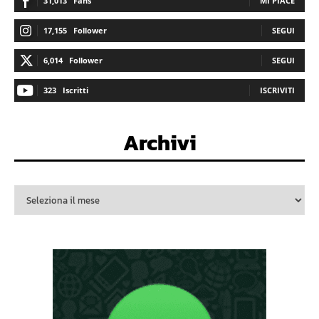
31,013
Fans
MI PIACE
17,155
Follower
SEGUI
6,014
Follower
SEGUI
323
Iscritti
ISCRIVITI
Archivi