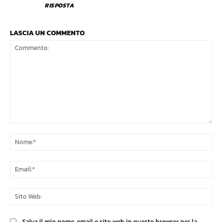
RISPOSTA
LASCIA UN COMMENTO
Commento:
No
Ema
Sit
We
Salva il mio nome, email e sito web in questo browser per la