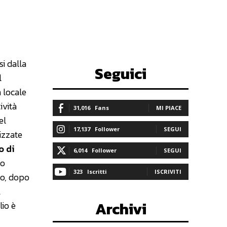
i dalla
Seguici
l
 locale
ività
31,016
Fans
MI PIACE
el
17,137
Follower
SEGUI
izzate
o di
6,014
Follower
SEGUI
to
323
Iscritti
ISCRIVITI
zo, dopo
l
Archivi
lio è