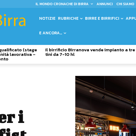
IL MONDO CRONACHE DI BIRRA
ANNUNCI
CHI SIAMO
NOTIZIE
RUBRICHE
BIRRE E BIRRIFICI
APP
E ANCORA…
qualificato (stage
Il birrificio Birranova vende impianto a tre
nità lavorativa –
tini da 7-10 hl
ento
er i
fist,