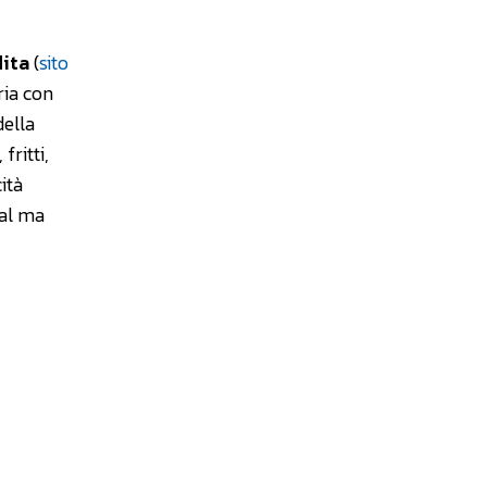
ita
(
sito
ria con
della
fritti,
ità
mal ma