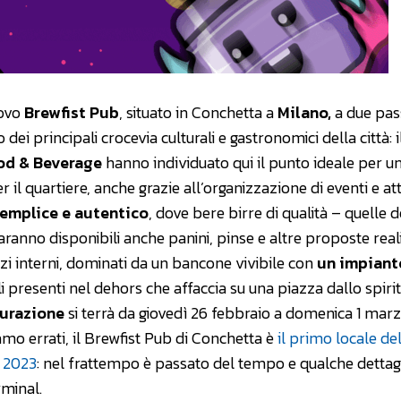
uovo
Brewfist Pub
, situato in Conchetta a
Milano,
a due pass
dei principali crocevia culturali e gastronomici della città: i
od & Beverage
hanno individuato qui il punto ideale per un
l quartiere, anche grazie all’organizzazione di eventi e att
emplice e autentico
, dove bere birre di qualità – quelle d
aranno disponibili anche panini, pinse e altre proposte real
pazi interni, dominati da un bancone vivibile con
un impiant
li presenti nel dehors che affaccia su una piazza dallo spiri
gurazione
si terrà da giovedì 26 febbraio a domenica 1 mar
amo errati, il Brewfist Pub di Conchetta è
il primo locale de
l 2023
: nel frattempo è passato del tempo e qualche dettag
rminal.