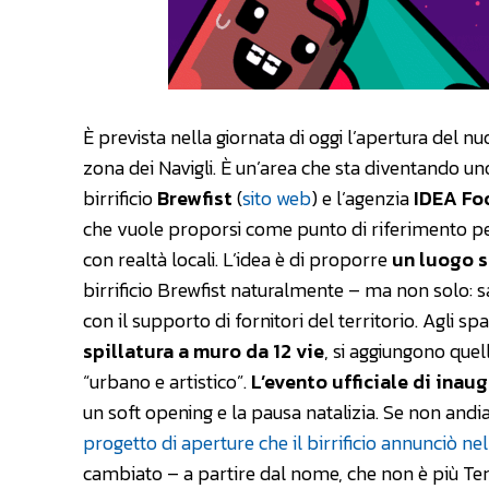
È prevista nella giornata di oggi l’apertura del n
zona dei Navigli. È un’area che sta diventando uno 
birrificio
Brewfist
(
sito web
) e l’agenzia
IDEA Fo
che vuole proporsi come punto di riferimento per i
con realtà locali. L’idea è di proporre
un luogo s
birrificio Brewfist naturalmente – ma non solo: s
con il supporto di fornitori del territorio. Agli s
spillatura a muro da 12 vie
, si aggiungono quel
“urbano e artistico”.
L’evento ufficiale di inau
un soft opening e la pausa natalizia. Se non andi
progetto di aperture che il birrificio annunciò ne
cambiato – a partire dal nome, che non è più Te