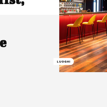
 e
LUOGHI
atsApp
Linkedin
X