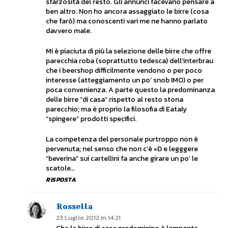
sfarzosità del resto. Gli annunci facevano pensare a
ben altro. Non ho ancora assaggiato le birre (cosa
che farò) ma conoscenti vari me ne hanno parlato
davvero male.
Mi è piaciuta di più la selezione delle birre che offre
parecchia roba (soprattutto tedesca) dell’interbrau
che i beershop difficilmente vendono o per poco
interesse (atteggiamento un po’ snob IMO) o per
poca convenienza. A parte questo la predominanza
delle birre “di casa” rispetto al resto stona
parecchio; ma è proprio la filosofia di Eataly
“spingere” prodotti specifici.
La competenza del personale purtroppo non è
pervenuta; nel senso che non c’è =D e legggere
“beverina” sui cartellini fa anche girare un po’ le
scatole…
RISPOSTA
Rossella
23 Luglio 2012 In 14:21