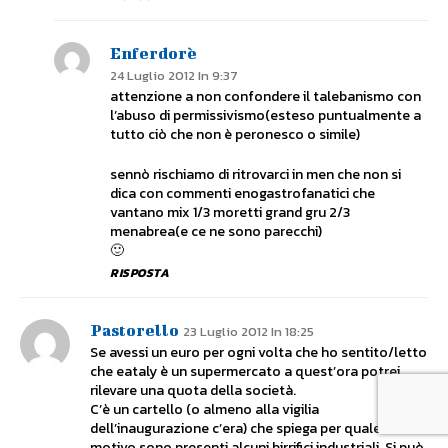
Enferdorè
24 Luglio 2012 In 9:37
attenzione a non confondere il talebanismo con
l’abuso di permissivismo(esteso puntualmente a
tutto ciò che non è peronesco o simile)
sennò rischiamo di ritrovarci in men che non si
dica con commenti enogastrofanatici che
vantano mix 1/3 moretti grand gru 2/3
menabrea(e ce ne sono parecchi)
🙂
RISPOSTA
Pastorello
23 Luglio 2012 In 18:25
Se avessi un euro per ogni volta che ho sentito/letto
che eataly è un supermercato a quest’ora potrei
rilevare una quota della società.
C’è un cartello (o almeno alla vigilia
dell’inaugurazione c’era) che spiega per quale
motivo sono presenti alcuni birrifici industriali. Si può