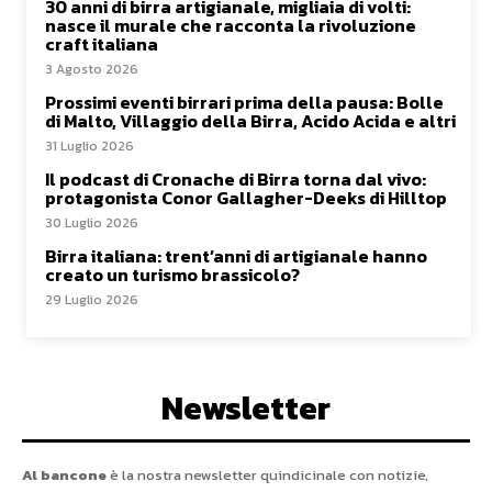
30 anni di birra artigianale, migliaia di volti:
nasce il murale che racconta la rivoluzione
craft italiana
3 Agosto 2026
Prossimi eventi birrari prima della pausa: Bolle
di Malto, Villaggio della Birra, Acido Acida e altri
31 Luglio 2026
Il podcast di Cronache di Birra torna dal vivo:
protagonista Conor Gallagher-Deeks di Hilltop
30 Luglio 2026
Birra italiana: trent’anni di artigianale hanno
creato un turismo brassicolo?
29 Luglio 2026
Newsletter
Al bancone
è la nostra newsletter quindicinale con notizie,