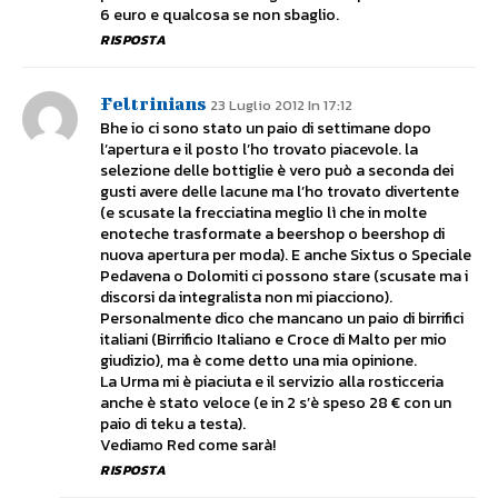
6 euro e qualcosa se non sbaglio.
RISPOSTA
Feltrinians
23 Luglio 2012 In 17:12
Bhe io ci sono stato un paio di settimane dopo
l’apertura e il posto l’ho trovato piacevole. la
selezione delle bottiglie è vero può a seconda dei
gusti avere delle lacune ma l’ho trovato divertente
(e scusate la frecciatina meglio lì che in molte
enoteche trasformate a beershop o beershop di
nuova apertura per moda). E anche Sixtus o Speciale
Pedavena o Dolomiti ci possono stare (scusate ma i
discorsi da integralista non mi piacciono).
Personalmente dico che mancano un paio di birrifici
italiani (Birrificio Italiano e Croce di Malto per mio
giudizio), ma è come detto una mia opinione.
La Urma mi è piaciuta e il servizio alla rosticceria
anche è stato veloce (e in 2 s’è speso 28 € con un
paio di teku a testa).
Vediamo Red come sarà!
RISPOSTA