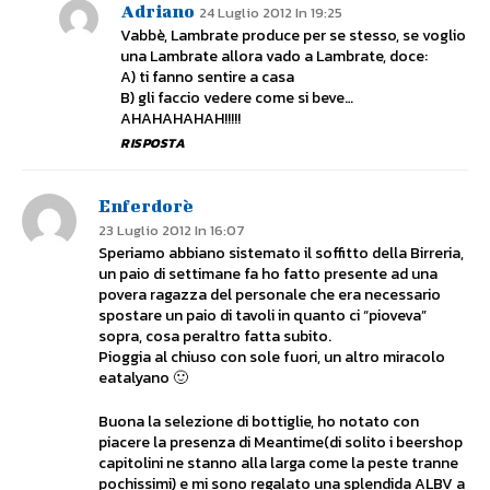
Adriano
24 Luglio 2012 In 19:25
Vabbè, Lambrate produce per se stesso, se voglio
una Lambrate allora vado a Lambrate, doce:
A) ti fanno sentire a casa
B) gli faccio vedere come si beve…
AHAHAHAHAH!!!!!
RISPOSTA
Enferdorè
23 Luglio 2012 In 16:07
Speriamo abbiano sistemato il soffitto della Birreria,
un paio di settimane fa ho fatto presente ad una
povera ragazza del personale che era necessario
spostare un paio di tavoli in quanto ci “pioveva”
sopra, cosa peraltro fatta subito.
Pioggia al chiuso con sole fuori, un altro miracolo
eatalyano 🙂
Buona la selezione di bottiglie, ho notato con
piacere la presenza di Meantime(di solito i beershop
capitolini ne stanno alla larga come la peste tranne
pochissimi) e mi sono regalato una splendida ALBV a