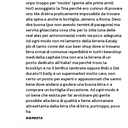
unpo troppo per “noobs” (gente alle prime armi).
Ho0 assoggiato la Tina perchè ero curioso di provare
uno tile di birra praticamente impossibile da trovare
alla spina e anche in bottiglia…almeno a Roma. Devo
dire buona (pur non avendo termini di paragone) ma
servita ghiacciata cosa che, per lo stile (una delle
real ales per antonomasia) credo sia poco adeguata.
Ad ogni modo non mi lamento della birreria Eataly
più di tanto come del suo beer shop dove si trovano
birra ormai di comunue reperibilità in tutti i beershop
medi della capitale (ma non era la birreria di un
posto dedicato all’italia? ma perchè trovo la
brooklyn e no il birrifico lambrate oppure Bidù o Del
ducato?) Eatly è un supermarket molto caro, non
certo un posto per esperti o appassionati che sanno
bene dove andarsi a godere una buona birra o a
comprare un bottiglia d’eccezione. Ad ogni modo è
un bene che esista per far avvicinare più gente
possibile alla birra di qualità e farne allontanare
altreattanta dalla birra che di birra, purtroppo, poco
ha.
RISPOSTA