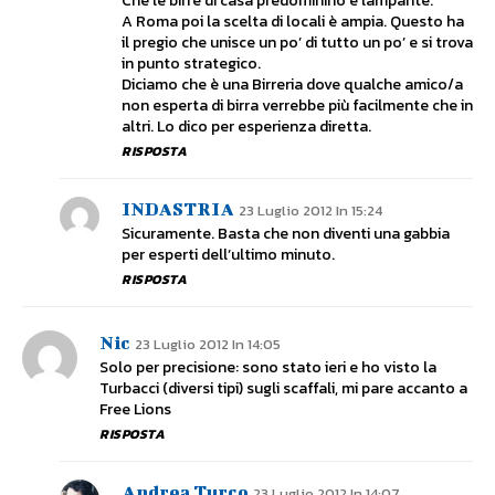
Che le birre di casa predominino è lampante.
A Roma poi la scelta di locali è ampia. Questo ha
il pregio che unisce un po’ di tutto un po’ e si trova
in punto strategico.
Diciamo che è una Birreria dove qualche amico/a
non esperta di birra verrebbe più facilmente che in
altri. Lo dico per esperienza diretta.
RISPOSTA
INDASTRIA
23 Luglio 2012 In 15:24
Sicuramente. Basta che non diventi una gabbia
per esperti dell’ultimo minuto.
RISPOSTA
Nic
23 Luglio 2012 In 14:05
Solo per precisione: sono stato ieri e ho visto la
Turbacci (diversi tipi) sugli scaffali, mi pare accanto a
Free Lions
RISPOSTA
Andrea Turco
23 Luglio 2012 In 14:07