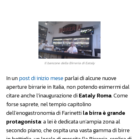
Facebook
WhatsApp
Linkedin
Il bancone della Birreria di Eataly
In un
post di inizio mese
parlai di alcune nuove
aperture birrarie in Italia, non potendo esimermi dal
citare anche l’inaugurazione di
Eataly Roma
. Come
forse saprete, nel tempio capitolino
dell’enogastronomia di Farinetti
la birra è grande
protagonista
: a lei è dedicata un’ampia zona al
secondo piano, che ospita una vasta gamma di birre
in bottiglia, un locale di mescita (la Birreria, replica di