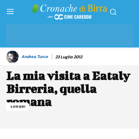
Andrea Turco
23 Luglio 2012
La mia visita a Eataly
Birreria, quella
romana
LUOGHI