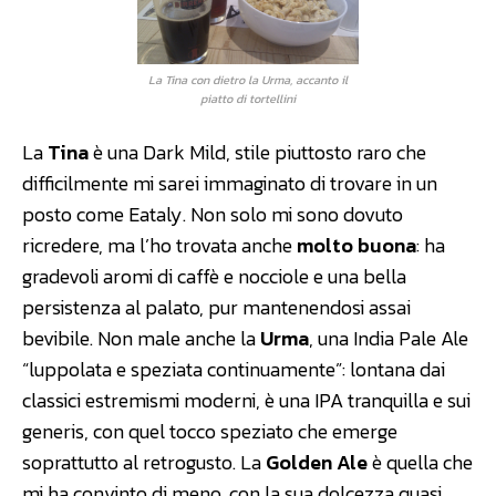
La Tina con dietro la Urma, accanto il
piatto di tortellini
La
Tina
è una Dark Mild, stile piuttosto raro che
difficilmente mi sarei immaginato di trovare in un
posto come Eataly. Non solo mi sono dovuto
ricredere, ma l’ho trovata anche
molto buona
: ha
gradevoli aromi di caffè e nocciole e una bella
persistenza al palato, pur mantenendosi assai
bevibile. Non male anche la
Urma
, una India Pale Ale
“luppolata e speziata continuamente”: lontana dai
classici estremismi moderni, è una IPA tranquilla e sui
generis, con quel tocco speziato che emerge
soprattutto al retrogusto. La
Golden Ale
è quella che
mi ha convinto di meno, con la sua dolcezza quasi