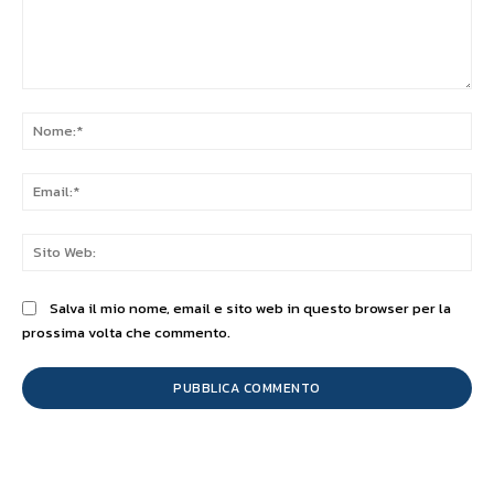
Commento:
No
Ema
Sit
We
Salva il mio nome, email e sito web in questo browser per la
prossima volta che commento.