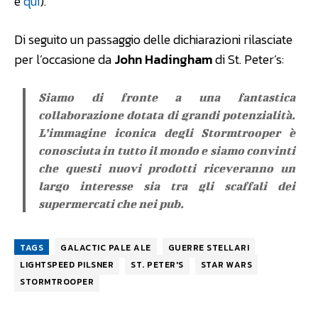
e
qui
).
Di seguito un passaggio delle dichiarazioni rilasciate
per l’occasione da
John Hadingham
di St. Peter’s:
Siamo di fronte a una fantastica
collaborazione dotata di grandi potenzialità.
L’immagine iconica degli Stormtrooper è
conosciuta in tutto il mondo e siamo convinti
che questi nuovi prodotti riceveranno un
largo interesse sia tra gli scaffali dei
supermercati che nei pub.
TAGS
GALACTIC PALE ALE
GUERRE STELLARI
LIGHTSPEED PILSNER
ST. PETER'S
STAR WARS
STORMTROOPER