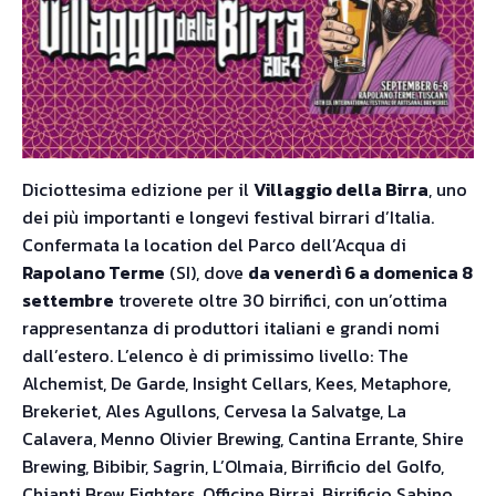
Diciottesima edizione per il
Villaggio della Birra
, uno
dei più importanti e longevi festival birrari d’Italia.
Confermata la location del Parco dell’Acqua di
Rapolano Terme
(SI), dove
da venerdì 6 a domenica 8
settembre
troverete oltre 30 birrifici, con un’ottima
rappresentanza di produttori italiani e grandi nomi
dall’estero. L’elenco è di primissimo livello: The
Alchemist, De Garde, Insight Cellars, Kees, Metaphore,
Brekeriet, Ales Agullons, Cervesa la Salvatge, La
Calavera, Menno Olivier Brewing, Cantina Errante, Shire
Brewing, Bibibir, Sagrin, L’Olmaia, Birrificio del Golfo,
Chianti Brew Fighters, Officine Birrai, Birrificio Sabino,