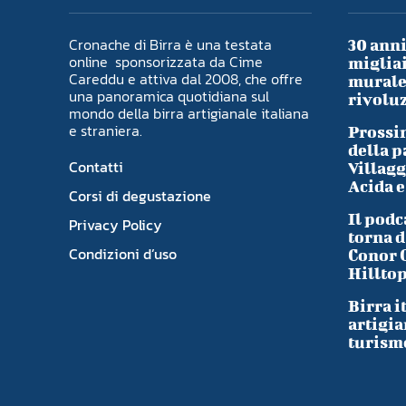
Cronache di Birra è una testata
30 anni
online sponsorizzata da Cime
migliai
Careddu e attiva dal 2008, che offre
murale 
una panoramica quotidiana sul
rivoluz
mondo della birra artigianale italiana
e straniera.
Prossim
della p
Contatti
Villagg
Acida e
Corsi di degustazione
Il podc
Privacy Policy
torna d
Condizioni d’uso
Conor 
Hillto
Birra i
artigia
turism