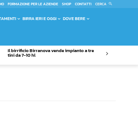
CERCA
MO
FORMAZIONE PER LE AZIENDE
SHOP
CONTATTI
TAMENTI
BIRRA IERI E OGGI
DOVE BERE
Il birrificio Birranova vende impianto a tre
tini da 7-10 hl