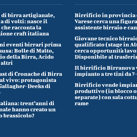
 di birra artigianale,
Birrificio in provincia 
a di volti: nasce il
Varese cerca una figura
che racconta la
assistente birraio e ca
ione craft italiana
Giovane tecnico birrai
i eventi birrari prima
qualificato (stage in Al
ausa: Bolle di Malto,
cerca opportunità lavo
io della Birra, Acido
Disponibile al trasfer
 altri
Il birrificio Birranova
ast di Cronache di Birra
impianto a tre tini da 7
al vivo: protagonista
Birrificio vende impia
Gallagher-Deeks di
produttivo (in blocco o
p
separate) con sala cott
taliana: trent’anni di
rame
nale hanno creato un
o brassicolo?