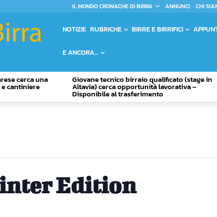
IL MONDO CRONACHE DI BIRRA
ANNUNCI
CHI SIA
NOTIZIE
RUBRICHE
BIRRE E BIRRIFICI
APPUN
E ANCORA…
Varese cerca una
Giovane tecnico birraio qualificato (stage in
o e cantiniere
Altavia) cerca opportunità lavorativa –
Disponibile al trasferimento
inter Edition