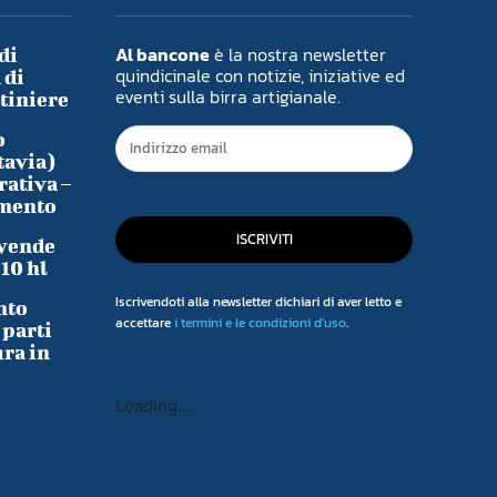
Al bancone
è la nostra newsletter
di
quindicinale con notizie, iniziative ed
 di
eventi sulla birra artigianale.
ntiniere
o
tavia)
rativa –
imento
ISCRIVITI
 vende
-10 hl
Iscrivendoti alla newsletter dichiari di aver letto e
nto
accettare
i termini e le condizioni d'uso
.
 parti
ura in
Loading...