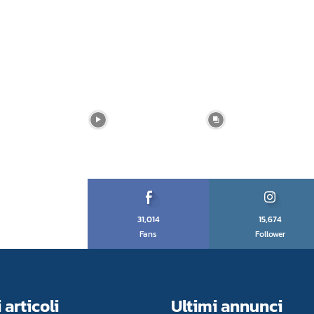
31,014
15,674
Fans
Follower
 articoli
Ultimi annunci