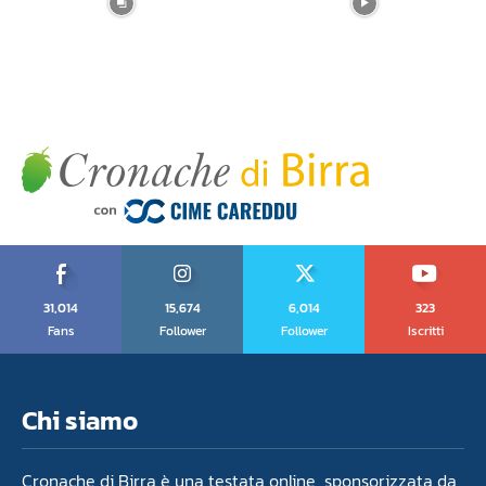
31,014
15,674
6,014
323
Fans
Follower
Follower
Iscritti
Chi siamo
Cronache di Birra è una testata online sponsorizzata da