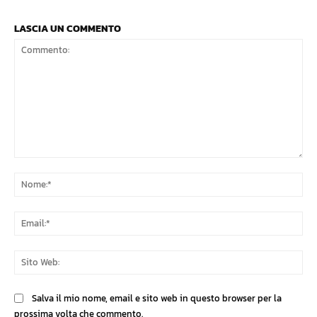
LASCIA UN COMMENTO
Commento:
No
Ema
Sit
We
Salva il mio nome, email e sito web in questo browser per la
prossima volta che commento.