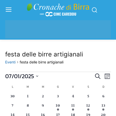
festa delle birre artigianali
Eventi
festa delle birre artigianali
07/01/2025
Eventi
Eve
Eventi
Cerca
Mese
Vis
Seleziona
Ricerc
L
LUNEDÌ
M
MARTEDÌ
M
MERCOLEDÌ
G
GIOVEDÌ
V
VENERDÌ
S
SABATO
D
DOMENI
Calendario
la
Nav
data.
e
0
0
0
0
0
0
0
30
1
2
3
4
5
6
di
eventi
eventi
eventi
eventi
eventi
eventi
eventi
viste
0
0
0
1
1
1
1
7
8
9
10
11
12
13
Eventi
eventi
eventi
eventi
evento
evento
evento
evento
0
0
0
0
0
0
0
14
15
16
17
18
19
20