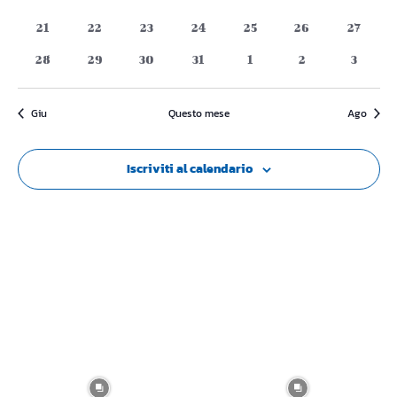
Naviga
eventi
eventi
eventi
eventi
eventi
eventi
eventi
0
0
0
0
0
0
0
21
22
23
24
25
26
27
eventi
eventi
eventi
eventi
eventi
eventi
eventi
0
0
0
0
0
0
0
28
29
30
31
1
2
3
eventi
eventi
eventi
eventi
eventi
eventi
eventi
Giu
Questo mese
Ago
Iscriviti al calendario