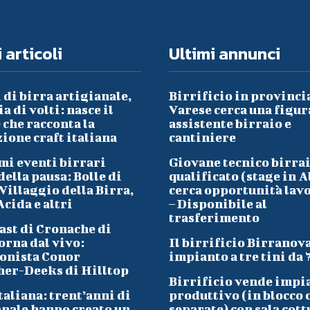
 articoli
Ultimi annunci
 di birra artigianale,
Birrificio in provinci
a di volti: nasce il
Varese cerca una figur
che racconta la
assistente birraio e
ione craft italiana
cantiniere
mi eventi birrari
Giovane tecnico birra
ella pausa: Bolle di
qualificato (stage in A
Villaggio della Birra,
cerca opportunità lav
cida e altri
– Disponibile al
trasferimento
ast di Cronache di
orna dal vivo:
Il birrificio Birranov
onista Conor
impianto a tre tini da 
her-Deeks di Hilltop
Birrificio vende impi
taliana: trent’anni di
produttivo (in blocco 
anale hanno creato un
separate) con sala cott