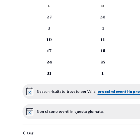
Seleziona
L
LUNEDÌ
M
MARTEDÌ
Calendario
la
data.
0
0
27
28
di
eventi
eventi
0
0
3
4
Eventi
eventi
eventi
0
0
10
11
eventi
eventi
0
0
17
18
eventi
eventi
0
0
24
25
eventi
eventi
0
0
31
1
eventi
eventi
Nessun risultato trovato per Vai ai
prossimi eventi in p
Notice
Non ci sono eventi in questa giornata.
Notice
Lug