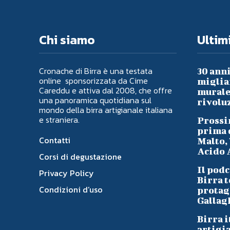
Chi siamo
Ultimi
Cronache di Birra è una testata
30 anni
online sponsorizzata da Cime
migliai
Careddu e attiva dal 2008, che offre
murale 
una panoramica quotidiana sul
rivoluz
mondo della birra artigianale italiana
e straniera.
Prossi
prima d
Contatti
Malto, 
Acido A
Corsi di degustazione
Il podc
Privacy Policy
Birra t
Condizioni d’uso
protag
Gallag
Birra i
artigi