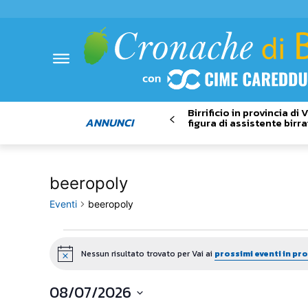
Birrificio in provincia di
ANNUNCI
figura di assistente birra
beeropoly
Eventi
beeropoly
Eventi
Nessun risultato trovato per Vai ai
prossimi eventi in p
Notice
08/07/2026