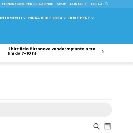
CERCA
FORMAZIONE PER LE AZIENDE
SHOP
CONTATTI
UNTAMENTI
BIRRA IERI E OGGI
DOVE BERE
Il birrificio Birranova vende impianto a tre
tini da 7-10 hl
Evento
Eventi
Cerca
Mese