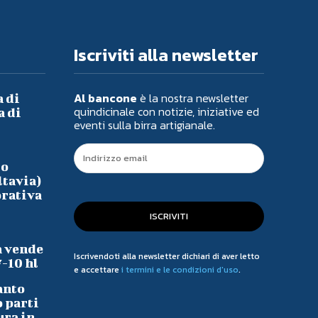
Iscriviti alla newsletter
Al bancone
è la nostra newsletter
a di
quindicinale con notizie, iniziative ed
a di
eventi sulla birra artigianale.
io
ltavia)
orativa
ISCRIVITI
a vende
Iscrivendoti alla newsletter dichiari di aver letto
7-10 hl
e accettare
i termini e le condizioni d'uso
.
anto
o parti
ura in