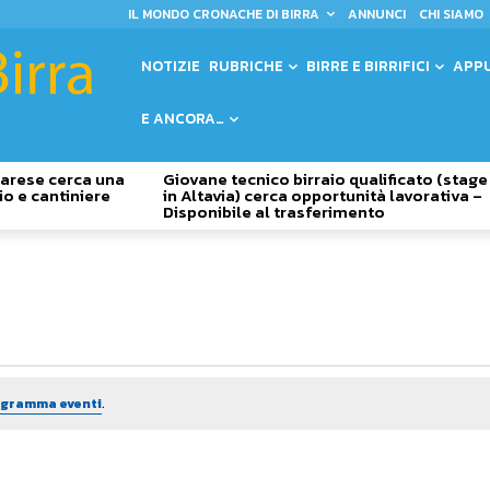
IL MONDO CRONACHE DI BIRRA
ANNUNCI
CHI SIAMO
NOTIZIE
RUBRICHE
BIRRE E BIRRIFICI
APP
E ANCORA…
 Varese cerca una
Giovane tecnico birraio qualificato (stage
io e cantiniere
in Altavia) cerca opportunità lavorativa –
Disponibile al trasferimento
rogramma eventi
.