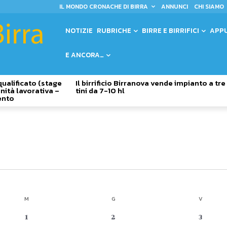
IL MONDO CRONACHE DI BIRRA
ANNUNCI
CHI SIAMO
NOTIZIE
RUBRICHE
BIRRE E BIRRIFICI
APP
E ANCORA…
qualificato (stage
Il birrificio Birranova vende impianto a tre
nità lavorativa –
tini da 7-10 hl
ento
M
MERCOLEDÌ
G
GIOVEDÌ
V
VENERDÌ
0
0
0
1
2
3