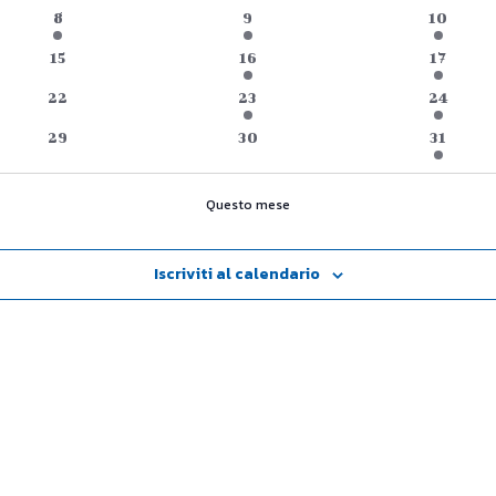
eventi
eventi
eventi
1
1
3
8
9
10
evento
evento
eventi
0
1
6
15
16
17
eventi
evento
eventi
0
2
3
22
23
24
eventi
eventi
eventi
0
0
6
29
30
31
eventi
eventi
eventi
Questo mese
Iscriviti al calendario