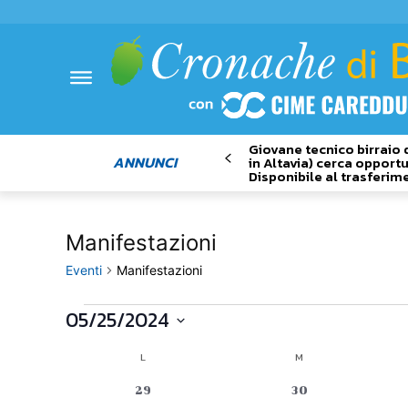
Giovane tecnico birraio 
ANNUNCI
in Altavia) cerca opportu
Disponibile al trasferim
Manifestazioni
Eventi
Manifestazioni
05/25/2024
Eventi
Seleziona
L
LUNEDÌ
M
MARTEDÌ
Calendario
la
data.
0
0
29
30
di