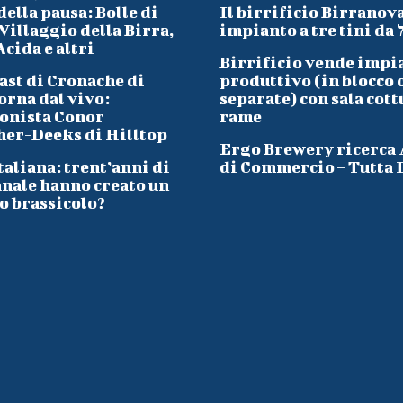
ella pausa: Bolle di
Il birrificio Birranov
Villaggio della Birra,
impianto a tre tini da 
cida e altri
Birrificio vende impi
ast di Cronache di
produttivo (in blocco 
orna dal vivo:
separate) con sala cott
onista Conor
rame
her-Deeks di Hilltop
Ergo Brewery ricerca
taliana: trent’anni di
di Commercio – Tutta I
anale hanno creato un
o brassicolo?