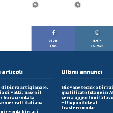
31,016
15,674
Fans
Follower
 articoli
Ultimi annunci
 di birra artigianale,
Giovane tecnico birra
a di volti: nasce il
qualificato (stage in A
che racconta la
cerca opportunità lav
ione craft italiana
– Disponibile al
trasferimento
mi eventi birrari