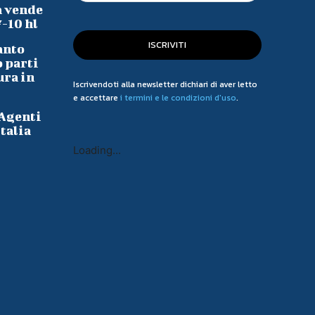
a vende
7-10 hl
ISCRIVITI
anto
o parti
ura in
Iscrivendoti alla newsletter dichiari di aver letto
e accettare
i termini e le condizioni d'uso
.
 Agenti
talia
Loading...