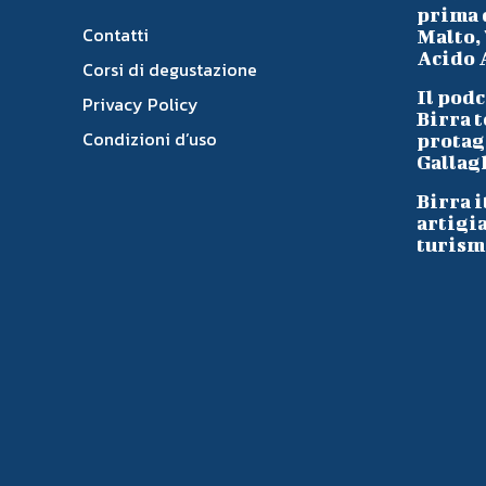
prima d
Contatti
Malto, 
Acido A
Corsi di degustazione
Il podc
Privacy Policy
Birra t
Condizioni d’uso
protag
Gallag
Birra i
artigi
turism