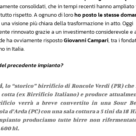
isamente consolidati, che in tempi recenti hanno ampliato i
tutto rispetto. A ognuno di loro
ho posto le stesse dom
e una visione più chiara della trasformazione in atto. Oggi
ente rinnovato grazie a un investimento considerevole e 
nde ha ovviamente risposto
Giovanni Campari
, tra i fonda
 in Italia.
e del precedente impianto?
i
, lo “storico” birrificio di Roncole Verdi (PR) che
a cotta (ex Birrificio Italiano) e produce attualme
rificio verrà a breve convertito in una Sour B
a d’Arda (PC) con una sala cottura a 5 tini da 18 H
mpianto produciamo tutte birre non rifermentat
.600 hl.