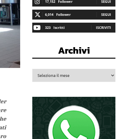
17,152
Follower
SEGUI
6,014
Follower
SEGUI
323
Iscritti
ISCRIVITI
Archivi
der
ore
he
ati
oro