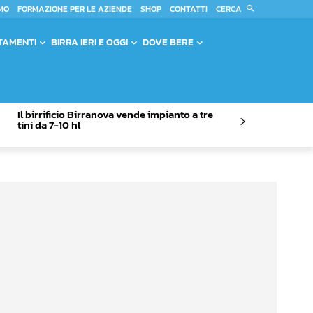
CERCA
MO
FORMAZIONE PER LE AZIENDE
SHOP
CONTATTI
TAMENTI
BIRRA IERI E OGGI
DOVE BERE
Il birrificio Birranova vende impianto a tre
tini da 7-10 hl