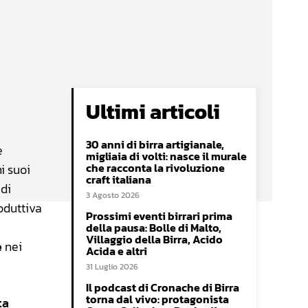
Ultimi articoli
30 anni di birra artigianale,
e
migliaia di volti: nasce il murale
che racconta la rivoluzione
i suoi
craft italiana
 di
3 Agosto 2026
oduttiva
Prossimi eventi birrari prima
della pausa: Bolle di Malto,
Villaggio della Birra, Acido
e
nei
Acida e altri
31 Luglio 2026
Il podcast di Cronache di Birra
torna dal vivo: protagonista
ta