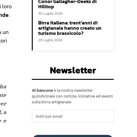
Conor Gallagher-Deeks di
 loro
Hilltop
ande
:
30 Luglio 2026
Birra italiana: trent’anni di
artigianale hanno creato un
a un
turismo brassicolo?
tori
29 Luglio 2026
Newsletter
 ha
Al bancone
è la nostra newsletter
nte
quindicinale con notizie, iniziative ed eventi
sulla birra artigianale.
eer
L a
e e