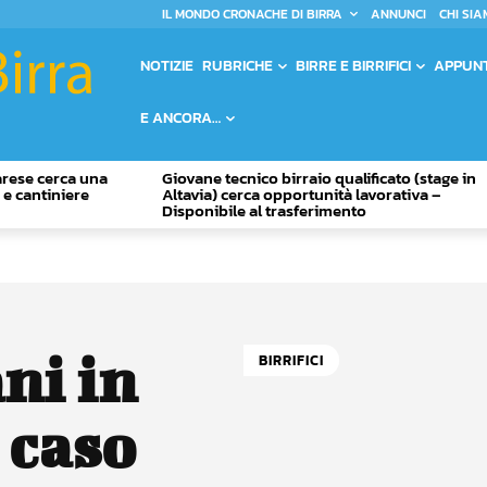
IL MONDO CRONACHE DI BIRRA
ANNUNCI
CHI SIA
NOTIZIE
RUBRICHE
BIRRE E BIRRIFICI
APPUN
E ANCORA…
Varese cerca una
Giovane tecnico birraio qualificato (stage in
o e cantiniere
Altavia) cerca opportunità lavorativa –
Disponibile al trasferimento
ani in
BIRRIFICI
 caso