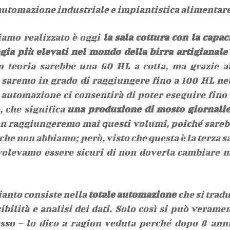
automazione industriale e impiantistica alimentare
iamo realizzato è oggi
la sala cottura con la capac
ogia più elevati nel mondo della birra artigianale
 in teoria sarebbe una 60 HL a cotta, ma grazie a
saremo in grado di raggiungere fino a 100 HL ne
di automazione ci consentirà di poter eseguire fino
 che significa
una produzione di mosto giornali
non raggiungeremo mai questi volumi, poiché sare
che non abbiamo; però, visto che questa è la terza s
volevamo essere sicuri di non doverla cambiare 
ianto consiste nella
totale automazione
che si trad
ibilità e analisi dei dati. Solo così si può verame
esso – lo dico a ragion veduta perché dopo 8 ann