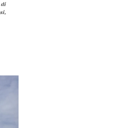
di
i,