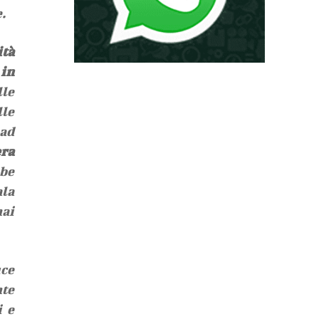
.
ità
 in
lle
lle
 ad
era
bbe
ala
mai
uce
nte
i e