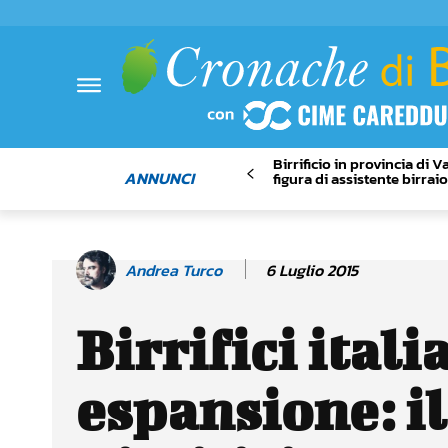
Birrificio in provincia di 
ANNUNCI
figura di assistente birrai
6 Luglio 2015
Andrea Turco
Birrifici itali
espansione: il