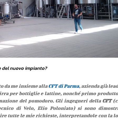
he del nuovo impianto?
to da me insieme alla
CFT di Parma
, azienda già lea
ra per bottiglie e lattine, nonché primo produtt
mazione del pomodoro. Gli ingegneri della
CFT
(c
ecnico di Velo, Elio Poloniato) si sono dimostr
re tutte le mie richieste, interpretandole con la l