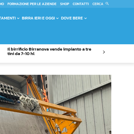
CERCA
MO
FORMAZIONE PER LE AZIENDE
SHOP
CONTATTI
TAMENTI
BIRRA IERI E OGGI
DOVE BERE
Il birrificio Birranova vende impianto a tre
tini da 7-10 hl