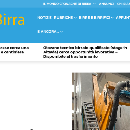
IL MONDO CRONACHE DI BIRRA
ANNUNCI
CHI SIA
NOTIZIE
RUBRICHE
BIRRE E BIRRIFICI
APPUN
E ANCORA…
Varese cerca una
Giovane tecnico birraio qualificato (stage in
o e cantiniere
Altavia) cerca opportunità lavorativa –
Disponibile al trasferimento