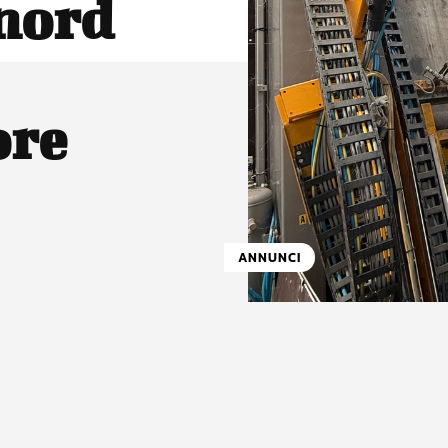
 nord
ore
ANNUNCI
atsApp
Linkedin
X