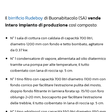
Facebook
WhatsApp
Linkedin
X
Il
birrificio Rudeboy
di Buonabitacolo (SA)
vende
intero impianto di produzione
così composto:
N° 1 sala di cottura con caldaia di capacità 700 litri,
diametro 1200 mm con fondo e tetto bombato, agitatore
da 0.37 kw.
N° 1 condensatore di vapore, alimentata ad olio diatermico
tramite una pompa per alte temperature, il tutto
coibentato con lana di roccia sp. 5 cm.
N° 1 tino filtro con capacità 700 litri diametro 1100 mm con
fondo conico per facilitare l’estrazione pulita del mosto,
doppio fondo filtrante in lamiera forata sp. 15/10 con foro
oblungo 2×20 mm, boccaporto per facilitare l’estrazione
delle trebbie, il tutto coibentato in lana di roccia sp. 5 cm.
N° 1 tino whirlpool con capacità 550 litri diametro 850 mm