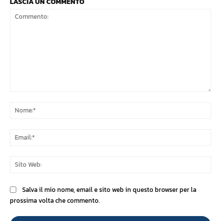
LASCIA UN COMMENTO
Commento:
No
Ema
Sit
We
Salva il mio nome, email e sito web in questo browser per la
prossima volta che commento.