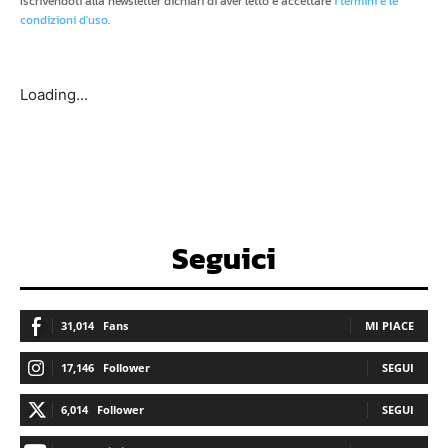
Iscrivendoti alla newsletter dichiari di aver letto e accettare
i termini e le
condizioni d'uso
.
Loading...
Seguici
31,014
Fans
MI PIACE
17,146
Follower
SEGUI
6,014
Follower
SEGUI