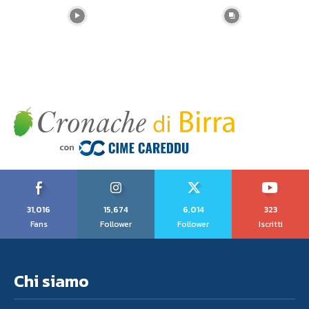
31,016
15,674
6,014
323
Fans
Follower
Follower
Iscritti
Chi siamo