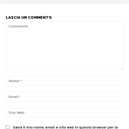
LASCIA UN COMMENTO
Commento:
No
Ema
Sit
We
Salva il mio nome, email e sito web in questo browser per la