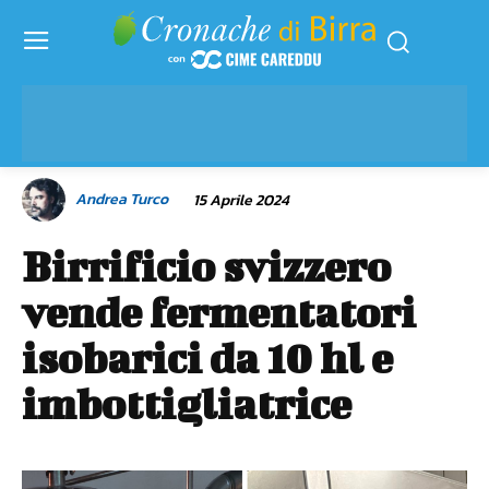
Andrea Turco
15 Aprile 2024
Birrificio svizzero
vende fermentatori
isobarici da 10 hl e
imbottigliatrice