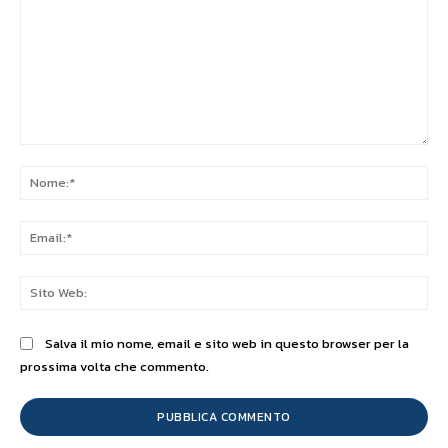
Commento:
No
Ema
Sit
We
Salva il mio nome, email e sito web in questo browser per la
prossima volta che commento.